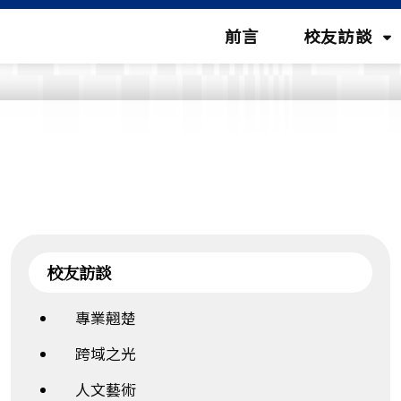
(按
前言
校友訪談
鍵
盤
[下
向
下
展
開
次
校友訪談
選
專業翹楚
單)
跨域之光
人文藝術