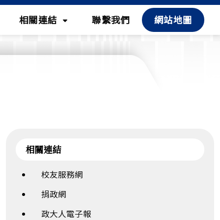
(按
相關連結
聯繫我們
網站地圖
鍵
盤
]，
[下]，
向
下
展
開
次
相關連結
選
校友服務網
單)
捐政網
政大人電子報