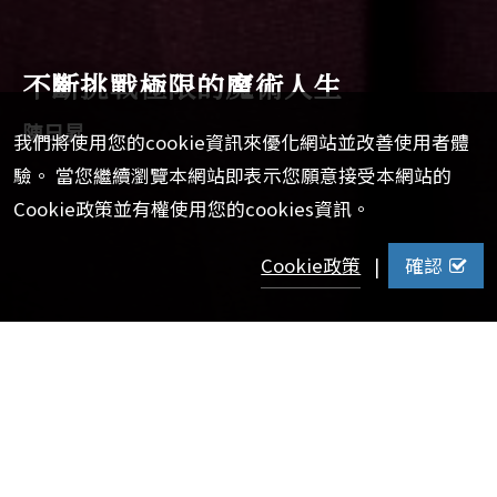
不斷挑戰極限的魔術人生
陳日昇
我們將使用您的cookie資訊來優化網站並改善使用者體
驗。 當您繼續瀏覽本網站即表示您願意接受本網站的
Cookie政策並有權使用您的cookies資訊。
Cookie政策
|
確認
【校訊記者陳家弘報導】
魔術師緩緩地開啟信封，裡頭預言的數字竟與嘉賓所想的不
謀而合；驚險的拍釘子，更引起臺下觀眾驚呼連連。經濟系