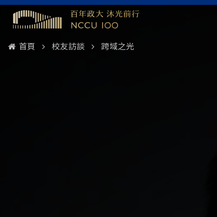
首頁
校友訪談
跨域之光