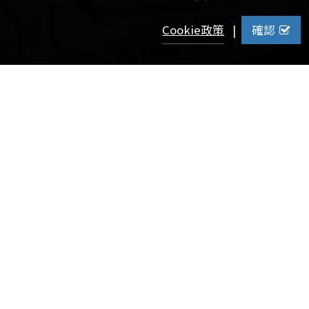
Cookie政策
|
確認
【校訊記者許巧昕報導】
「人生30歲之前都在累積。」這是綻興投資有限公司管理合
夥人黃皖芸對學弟妹的提醒，也是他一路走來的寫照。黃皖
芸畢業於政大企管系，曾任職於家族辦公室、上市櫃公司及
投資機構。2024年他從哈佛MBA畢業，並將在美國發展數十
年的「搜索基金」引進臺灣，投入中小企業的營運與改革，
為中小企業接班問題開啟全新可能。
自政大起步 多元學習成人生轉捩點
在眾多科系中選擇政大企管系，黃皖芸提到，當時面試時系