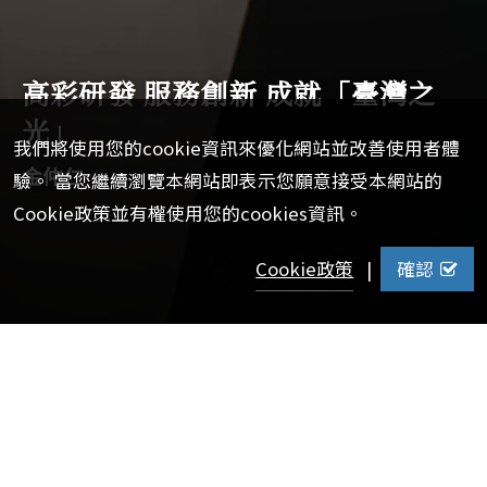
高彩研發 服務創新 成就「臺灣之
光」
我們將使用您的cookie資訊來優化網站並改善使用者體
金仲仁
驗。 當您繼續瀏覽本網站即表示您願意接受本網站的
Cookie政策並有權使用您的cookies資訊。
Cookie政策
|
確認
【校訊記者陳家弘報導】
拉斯維加斯五光十色的博弈輪盤、紐約地鐵與台灣高鐵的車
班顯示，看似毫無交集的場景，其背後都有來自臺灣的「隱