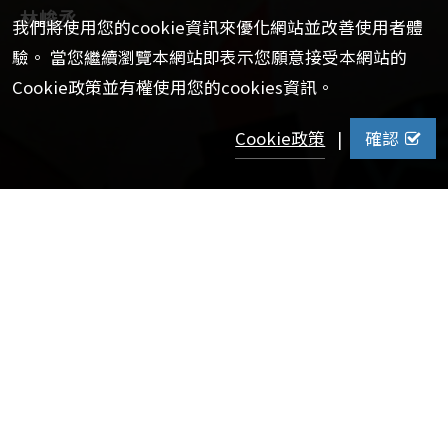
林峻丞
我們將使用您的cookie資訊來優化網站並改善使用者體
驗。 當您繼續瀏覽本網站即表示您願意接受本網站的
Cookie政策並有權使用您的cookies資訊。
Cookie政策
|
確認
【校訊記者程心報導】
「我過去實務經驗很豐富，但比較難用理論去跟大家溝
通。」林峻丞憶起申請政大行管碩的契機，在一次入校演講
中，江明修老師鼓勵他以實務經驗來申請研究所。林峻丞成
功成為政大第一位使用「吳寶春條款」申請碩士的學生。