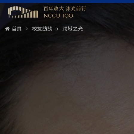
首頁
校友訪談
跨域之光