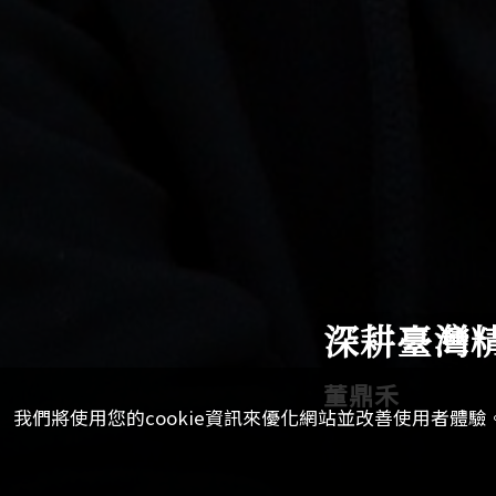
深耕臺灣
董鼎禾
我們將使用您的cookie資訊來優化網站並改善使用者體驗。