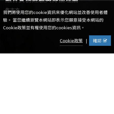
焦志方
我們將使用您的cookie資訊來優化網站並改善使用者體
驗。 當您繼續瀏覽本網站即表示您願意接受本網站的
Cookie政策並有權使用您的cookies資訊。
Cookie政策
|
確認
【校訊記者郭宇璇報導】
政大傳播學院在職專班 106 級學生焦志方以碩士論文〈從烹
飪到綜藝：台灣美食節目的製播發展探索〉，榮獲文化部
110 年文化藝術政策博碩士論文獎。焦志方為臺灣知名美食
節目製作人與主持人，該論文將自身實務經驗與傳播理論結
合，透過分析各國美食節目特色，與深度訪談臺灣資深美食