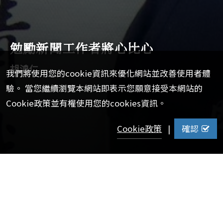
勉勵新聞工作者將心比心
胡鴻仁
我們將使用您的cookie資訊來優化網站並改善使用者體
驗。 當您繼續瀏覽本網站即表示您願意接受本網站的
Cookie政策並有權使用您的cookies資訊。
Cookie政策
|
確認
【校訊記者劉文琳報導】
《上報》社長兼總經理胡鴻仁日前受邀蒞校指導，給予《政
大校訊》改版建議，並與秘書處同仁進行交流。他建議未來